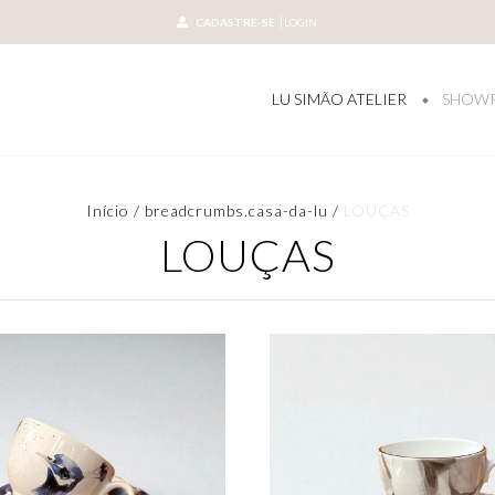
CADASTRE-SE
LOGIN
LU SIMÃO ATELIER
SHOW
Início
/
breadcrumbs.casa-da-lu
/
LOUÇAS
LOUÇAS