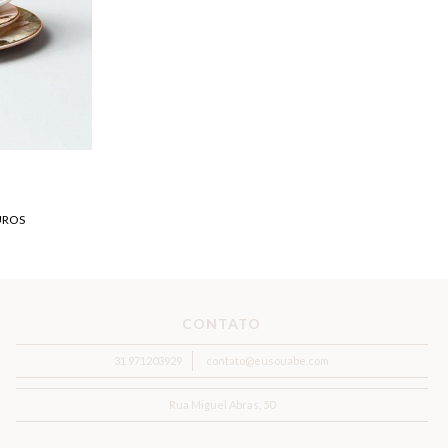
UROS
CONTATO
31 971203929
contato@eusouabe.com
Rua Miguel Abras, 50