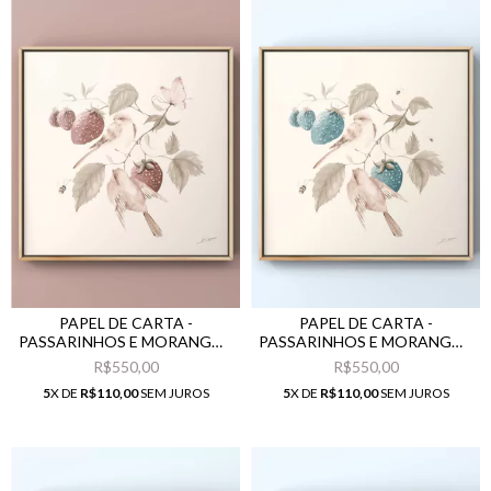
PAPEL DE CARTA -
PAPEL DE CARTA -
PASSARINHOS E MORANGOS
PASSARINHOS E MORANGOS
VERMELHOS
AZUIS
R$550,00
R$550,00
5
X DE
R$110,00
SEM JUROS
5
X DE
R$110,00
SEM JUROS