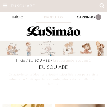
EU SOU ABÊ
INÍCIO
PRODUTOS
CARRINHO
0
Início
/
EU SOU ABÊ
/
breadcrumbs.ecobags1
EU SOU ABÊ
Criação de conteúdos literários/artísticos liderados pela artista
mineira Lu Simão que, ludicamente, interpreta o cotidiano em
família.